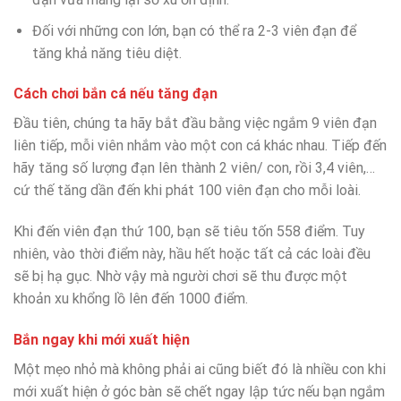
Đối với những con lớn, bạn có thể ra 2-3 viên đạn để
tăng khả năng tiêu diệt.
Cách chơi bắn cá nếu tăng đạn
Đầu tiên, chúng ta hãy bắt đầu bằng việc ngắm 9 viên đạn
liên tiếp, mỗi viên nhắm vào một con cá khác nhau. Tiếp đến
hãy tăng số lượng đạn lên thành 2 viên/ con, rồi 3,4 viên,…
cứ thế tăng dần đến khi phát 100 viên đạn cho mỗi loài.
Khi đến viên đạn thứ 100, bạn sẽ tiêu tốn 558 điểm. Tuy
nhiên, vào thời điểm này, hầu hết hoặc tất cả các loài đều
sẽ bị hạ gục. Nhờ vậy mà người chơi sẽ thu được một
khoản xu khổng lồ lên đến 1000 điểm.
Bắn ngay khi mới xuất hiện
Một mẹo nhỏ mà không phải ai cũng biết đó là nhiều con khi
mới xuất hiện ở góc bàn sẽ chết ngay lập tức nếu bạn ngắm