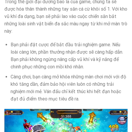
Trong thế giới đại dương bao la của game, chúng ta sẽ
được hóa thân thành những tay săn cá cừ khôi số 1. Với kho
vũ khí đa dạng, bạn sẽ phải lao vào cuộc chiến săn bắt
những loài sinh vật biển đa sắc màu ngay từ khi mở màn trò
này:
Bạn phải đặt cược để bắt đầu trải nghiệm game. Nếu
loài càng lớn, phần thưởng nhận được sẽ càng hấp dẫn.
Bạn phải không ngừng nâng cấp vũ khí và kỹ năng để
chinh phục những con mồi khó nhằn.
Càng chơi, bạn càng mở khóa những màn chơi mới với độ
khó tăng dần, đảm bảo hội viên luôn có những trải
nghiệm mới mẻ. Ván đấu chỉ kết thúc khi hết đạn hoặc
đạt đủ điểm theo mục tiêu đề ra.