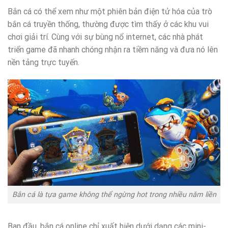
Bắn cá có thể xem như một phiên bản điện tử hóa của trò
bắn cá truyền thống, thường được tìm thấy ở các khu vui
chơi giải trí. Cùng với sự bùng nổ internet, các nhà phát
triển game đã nhanh chóng nhận ra tiềm năng và đưa nó lên
nền tảng trực tuyến.
Bắn cá là tựa game không thể ngừng hot trong nhiều năm liền
Ban đầu, bắn cá online chỉ xuất hiện dưới dạng các mini-