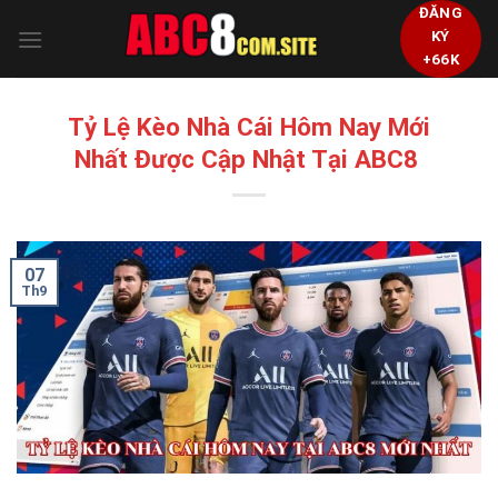
Skip
ĐĂNG
KÝ
to
+66K
content
Tỷ Lệ Kèo Nhà Cái Hôm Nay Mới
Nhất Được Cập Nhật Tại ABC8
07
Th9