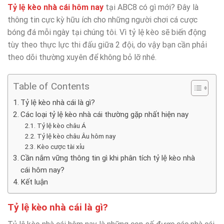
Tỷ lệ kèo nhà cái hôm nay
tại ABC8 có gì mới? Đây là
thông tin cực kỳ hữu ích cho những người chơi cá cược
bóng đá mỗi ngày tại chúng tôi. Vì tỷ lệ kèo sẽ biến động
tùy theo thực lực thi đấu giữa 2 đội, do vậy bạn cần phải
theo dõi thường xuyên để không bỏ lỡ nhé.
Table of Contents
Tỷ lệ kèo nhà cái là gì?
Các loại tỷ lệ kèo nhà cái thường gặp nhất hiện nay
Tỷ lệ kèo châu Á
Tỷ lệ kèo châu Âu hôm nay
Kèo cược tài xỉu
Cần nắm vững thông tin gì khi phân tích tỷ lệ kèo nhà
cái hôm nay?
Kết luận
Tỷ lệ kèo nhà cái là gì?