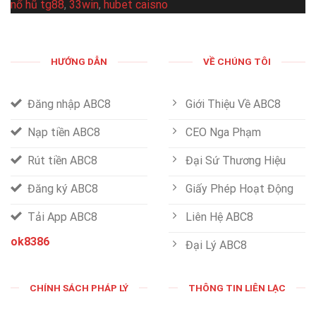
nổ hũ tg88
,
33win
,
hubet caisno
HƯỚNG DẪN
VỀ CHÚNG TÔI
Đăng nhập ABC8
Giới Thiệu Về ABC8
Nạp tiền ABC8
CEO Nga Phạm
Rút tiền ABC8
Đại Sứ Thương Hiệu
Đăng ký ABC8
Giấy Phép Hoạt Động
Tải App ABC8
Liên Hệ ABC8
ok8386
Đại Lý ABC8
CHÍNH SÁCH PHÁP LÝ
THÔNG TIN LIÊN LẠC