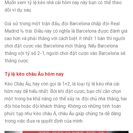
Muốn xem tỷ lệ kèo nhà cái hôm nay này bạn có thể theo
dõi ví dụ sau.
Giả sử trong một trận đấu, đội Barcelona chấp đội Real
Madrid ½ trái. Điều này có nghĩa là Barcelona được đánh giá
cao hơn và phải thắng với cách biệt ít nhất 1 bàn thì người
chơi đặt cược vào Barcelona mới thắng. Nếu Barcelona
thắng với tỷ số 2-1, người chơi đặt cược vào Barcelona sẽ
thắng cược.
Tỷ lệ kèo châu Âu hôm nay
Kèo Châu Âu, hay còn gọi là 1×2, là loại tỷ lệ kèo nhà cái
hôm nay dễ hiểu nhất. Bởi khi đặt cược, bạn chỉ cần chọn
một trong ba khả năng có thể xảy ra: đội chủ nhà thắng, hai
đội hòa hoặc đội khách thắng. Không có những tính toán
phức tạp như kèo châu Á, châu Âu giúp chúng ta dễ dàng
trong việc đưa ra quyết định của mình.