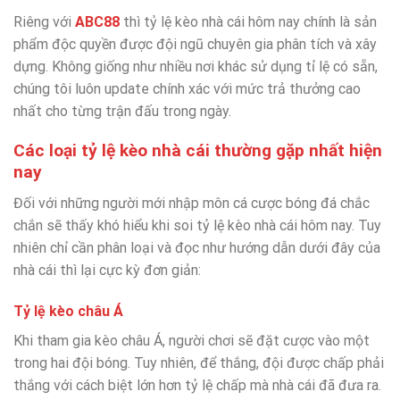
Riêng với
ABC88
thì tỷ lệ kèo nhà cái hôm nay chính là sản
phẩm độc quyền được đội ngũ chuyên gia phân tích và xây
dựng. Không giống như nhiều nơi khác sử dụng tỉ lệ có sẵn,
chúng tôi luôn update chính xác với mức trả thưởng cao
nhất cho từng trận đấu trong ngày.
Các loại tỷ lệ kèo nhà cái thường gặp nhất hiện
nay
Đối với những người mới nhập môn cá cược bóng đá chắc
chắn sẽ thấy khó hiểu khi soi tỷ lệ kèo nhà cái hôm nay. Tuy
nhiên chỉ cần phân loại và đọc như hướng dẫn dưới đây của
nhà cái thì lại cực kỳ đơn giản:
Tỷ lệ kèo châu Á
Khi tham gia kèo châu Á, người chơi sẽ đặt cược vào một
trong hai đội bóng. Tuy nhiên, để thắng, đội được chấp phải
thắng với cách biệt lớn hơn tỷ lệ chấp mà nhà cái đã đưa ra.