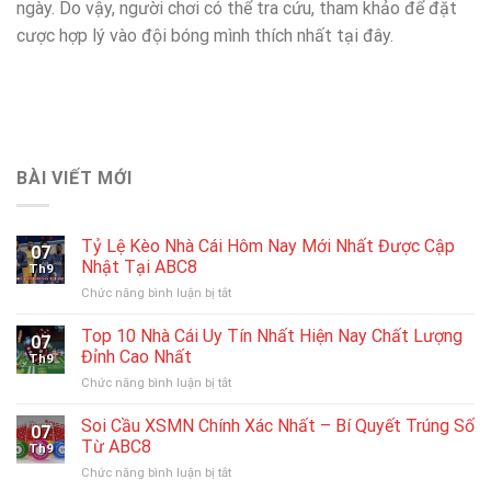
ngày. Do vậy, người chơi có thể tra cứu, tham khảo để đặt
cược hợp lý vào đội bóng mình thích nhất tại đây.
BÀI VIẾT MỚI
Tỷ Lệ Kèo Nhà Cái Hôm Nay Mới Nhất Được Cập
07
Nhật Tại ABC8
Th9
ở
Chức năng bình luận bị tắt
Tỷ
Lệ
Top 10 Nhà Cái Uy Tín Nhất Hiện Nay Chất Lượng
07
Kèo
Đỉnh Cao Nhất
Th9
Nhà
ở
Chức năng bình luận bị tắt
Cái
Top
Hôm
10
Soi Cầu XSMN Chính Xác Nhất – Bí Quyết Trúng Số
Nay
07
Nhà
Mới
Từ ABC8
Th9
Cái
Nhất
ở
Chức năng bình luận bị tắt
Uy
Được
Soi