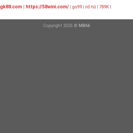
gk88.com
|
https://58wini.com/
|
go99
|
nổ hũ
|
789K
|
Copyright 2026 ©
MB66