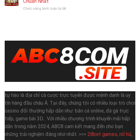
Chuẩn Nhất
Th9
Thưởng
Nhiều
ở
Chức năng bình luận bị tắt
ABC8
Phần
Tá
–
Thưởng
Lả
Một
Khủng
–
Loạt
Hướng
Siêu
Dẫn
Phẩm
Cách
Hot
Chơi
Nhất
Dành
2024
Cho
Tân
Thủ
Chuẩn
Nhất
tự hào là địa chỉ cá cược trực tuyến được mệnh danh là uy
tín hàng đầu châu Á. Tại đây, chúng tôi có nhiều loại trò chơi
casino đổi thưởng hấp dẫn như: bắn cá online, đá gà trực
tiếp, game bài 3D... Với nhiều chương trình khuyến mãi hấp
dẫn trong năm 2024, ABC8 cam kết mang đến cho bạn
những trải nghiệm đáng nhớ nhất. >>>
28bet games
,
nổ hũ
,