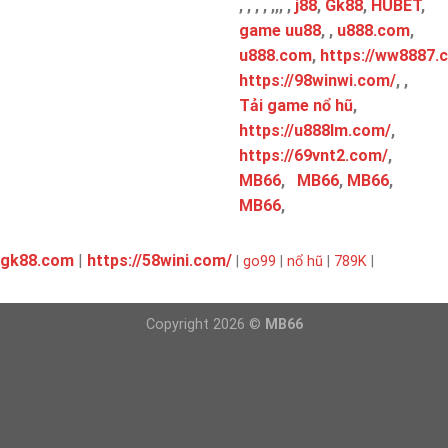
, , , , ,,, ,
j88
,
Gk88
,
HUBET
,
game uu88
, ,
u888.com
,
u888.com
,
https://ww8887.
https://98winwi.com/
,
,
Tải game nổ hũ
,
https://u888lm.com/
,
https://69vnt2.com/
,
MB66
,
MB66
,
MB66
,
MB66
,
gk88.com
|
https://58wini.com/
|
go99
|
nổ hũ
|
789K
|
Copyright 2026 ©
MB66