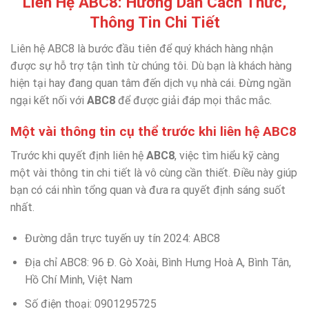
Liên Hệ ABC8: Hướng Dẫn Cách Thức,
Thông Tin Chi Tiết
Liên hệ ABC8
là bước đầu tiên để quý khách hàng nhận
được sự hỗ trợ tận tình từ chúng tôi. Dù bạn là khách hàng
hiện tại hay đang quan tâm đến dịch vụ nhà cái. Đừng ngần
ngại kết nối với
ABC8
để được giải đáp mọi thắc mắc.
Một vài thông tin cụ thể trước khi liên hệ ABC8
Trước khi quyết định liên hệ
ABC8
, việc tìm hiểu kỹ càng
một vài thông tin chi tiết là vô cùng cần thiết. Điều này giúp
bạn có cái nhìn tổng quan và đưa ra quyết định sáng suốt
nhất.
Đường dẫn trực tuyến uy tín 2024: ABC8
Địa chỉ ABC8: 96 Đ. Gò Xoài, Bình Hưng Hoà A, Bình Tân,
Hồ Chí Minh, Việt Nam
Số điện thoại: 0901295725