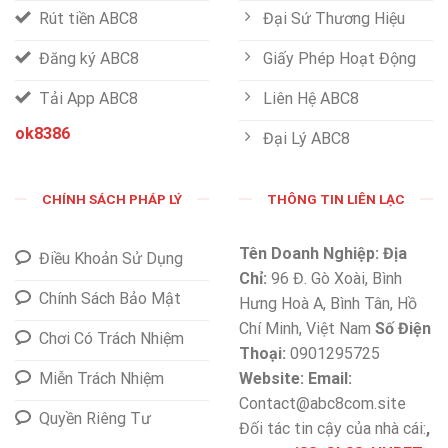
Rút tiền ABC8
Đại Sứ Thương Hiệu
Đăng ký ABC8
Giấy Phép Hoạt Động
Tải App ABC8
Liên Hệ ABC8
ok8386
Đại Lý ABC8
CHÍNH SÁCH PHÁP LÝ
THÔNG TIN LIÊN LẠC
Tên Doanh Nghiệp:
Địa
Điều Khoản Sử Dụng
Chỉ:
96 Đ. Gò Xoài, Bình
Chính Sách Bảo Mật
Hưng Hoà A, Bình Tân, Hồ
Chí Minh, Việt Nam
Số Điện
Chơi Có Trách Nhiệm
Thoại:
0901295725
Miễn Trách Nhiệm
Website:
Email:
Contact@abc8com.site
Quyền Riêng Tư
Đối tác tin cậy của nhà cái:
,