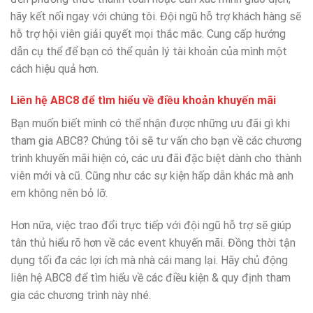
hãy kết nối ngay với chúng tôi. Đội ngũ hỗ trợ khách hàng sẽ
hỗ trợ hội viên giải quyết mọi thắc mắc. Cung cấp hướng
dẫn cụ thể để bạn có thể quản lý tài khoản của mình một
cách hiệu quả hơn.
Liên hệ ABC8 để tìm hiểu về điều khoản khuyến mãi
Bạn muốn biết mình có thể nhận được những ưu đãi gì khi
tham gia ABC8? Chúng tôi sẽ tư vấn cho bạn về các chương
trình khuyến mãi hiện có, các ưu đãi đặc biệt dành cho thành
viên mới và cũ. Cũng như các sự kiện hấp dẫn khác mà anh
em không nên bỏ lỡ.
Hơn nữa, việc trao đổi trực tiếp với đội ngũ hỗ trợ sẽ giúp
tân thủ hiểu rõ hơn về các event khuyến mãi. Đồng thời tận
dụng tối đa các lợi ích mà nhà cái mang lại. Hãy chủ động
liên hệ ABC8
để tìm hiểu về các điều kiện & quy định tham
gia các chương trình này nhé.